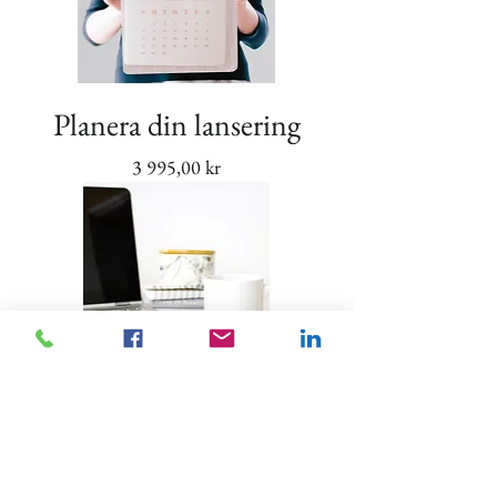
Planera din lansering
Pris
3 995,00 kr
Lär dig strategisk
epostmarknadsföring
Pris
8 200,00 kr