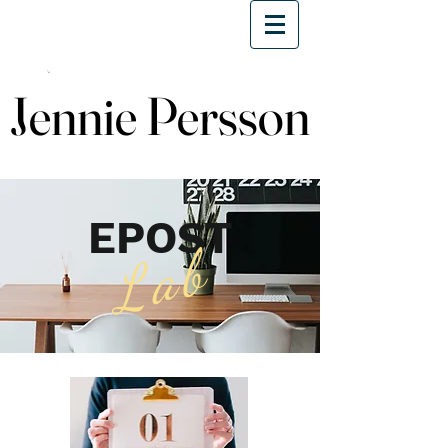
Jennie Persson
Jennie Persson
EPOST
Lab