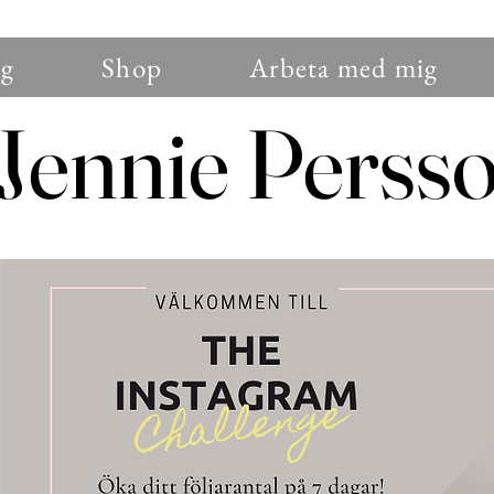
g
Shop
Arbeta med mig
Jennie Perss
Jennie Perss