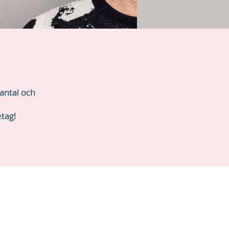
rantal och
etag!