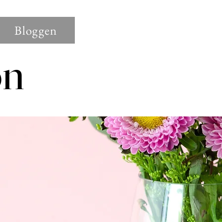
Bloggen
on
on