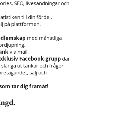
ories, SEO, livesändningar och
tistiken till din fördel.
älj på plattformen.
edlemskap
med månatliga
ördjupning.
lank
via mail.
n exklusiv Facebook-grupp
där
, slänga ut tankar och frågor
öretagandet, sälj och
som tar dig framåt!
ängd.