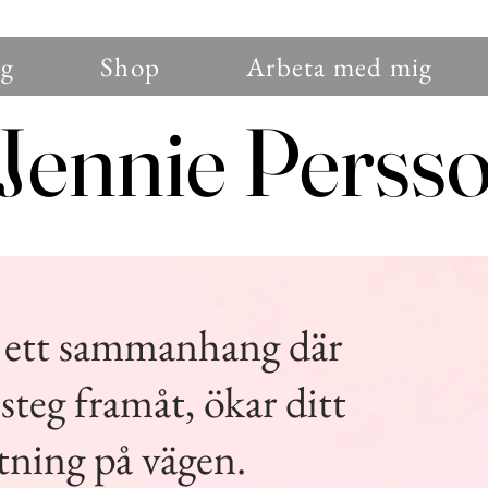
g
Shop
Arbeta med mig
Jennie Perss
Jennie Perss
 ett sammanhang där
steg framåt, ökar ditt
ttning på vägen.