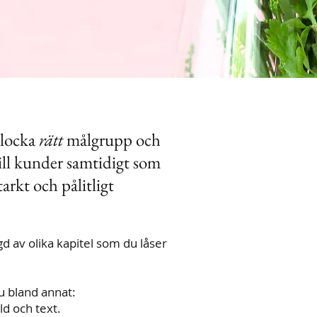
t locka
rätt
målgrupp och
ill kunder samtidigt som
tarkt och pålitligt
 av olika kapitel som du låser
u bland annat:
d och text.