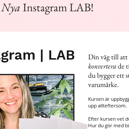
l
Nya
Instagram LAB!
agram | LAB
Din väg till at
konvertera
de t
du bygger ett s
varumärke.
Kursen är uppbyggd
upp allteftersom.
Efter kursen vet d
Hur du gör med bil