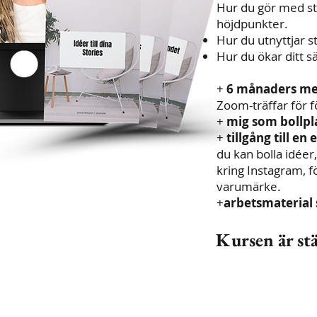
Hur du gör med st
höjdpunkter.
Hur du utnyttjar sta
Hur du ökar ditt s
+
6 månaders m
Zoom-träffar för f
+
mig som bollp
+
tillgång till e
du kan bolla idéer
kring Instagram, f
varumärke.
+
arbetsmaterial 
Kursen är st
.se
| Tumba