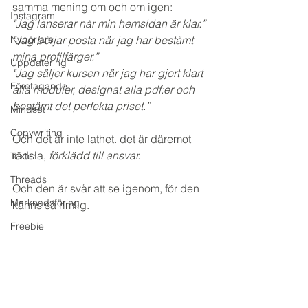
samma mening om och om igen:
Instagram
"Jag lanserar när min hemsidan är klar.”
Nybörjare
"Jag börjar posta när jag har bestämt 
mina profilfärger.”
Uppdatering
"Jag säljer kursen när jag har gjort klart 
Företagande
alla moduler, designat alla pdf:er och 
bestämt det perfekta priset.”
Mindset
Copywriting
Och det är inte lathet. det är däremot 
rädsla, 
förklädd till ansvar.
Texter
Threads
Och den är svår att se igenom, för den 
Marknadsföring
känns så rimlig.
Freebie