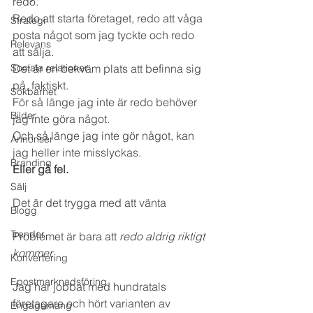
redo.
Redo att starta företaget, redo att våga 
Strategi
posta något som jag tyckte och redo 
Relevans
att sälja.
Sociala relationer
Det är en bekväm plats att befinna sig 
på, faktiskt. 
Sökbarhet
För så länge jag inte är redo behöver 
Bilder
jag inte göra något.
Och så länge jag inte gör något, kan 
Annonser
jag heller inte misslyckas.
Branding
Eller gå fel.
Sälj
Det är det trygga med att vänta 
Blogg
Trender
Problemet är bara att
 redo aldrig riktigt 
kommer.
Konvertering
Epostmarknadsföring
Jag har jobbat med hundratals 
företagare och hört varianten av 
Engagemang