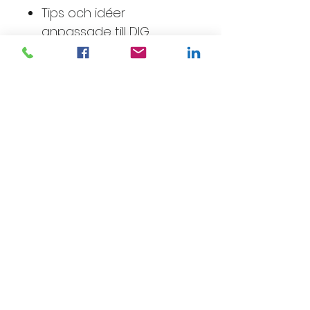
Tips och idéer
anpassade till DIG.
✔Analys och
utvecklingsförslag
sammanställs i en pdf som
mailas över till dig inom en
vecka från beställning.
✔Har du frågor kring din
pdf så är du alltid
välkommen att maila mig,
så svarar jag så fort jag
kan.
Vad händer efter köp?