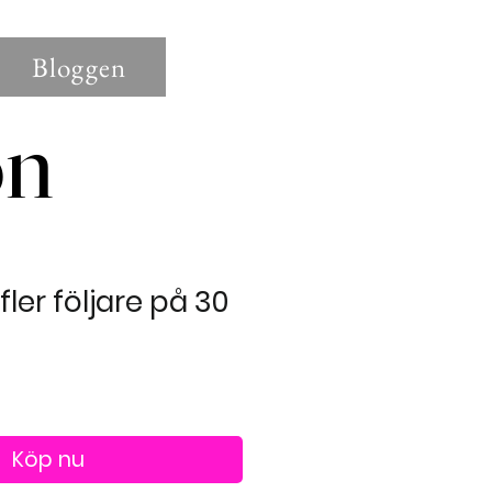
Bloggen
on
on
fler följare på 30
Köp nu