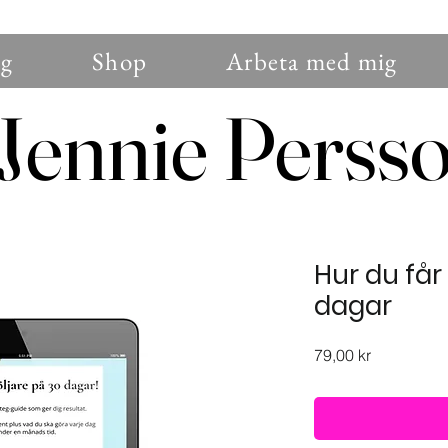
g
Shop
Arbeta med mig
Jennie Perss
Jennie Perss
Hur du får 
dagar
Pris
79,00 kr