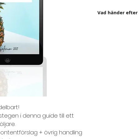
Vad händer efter
Du får tillgång til
dessa är giltiga i 
Mitt tips är att 
på din dator!
elbart!
tegen i denna guide till ett
öljare.
contentförslag + övrig handling