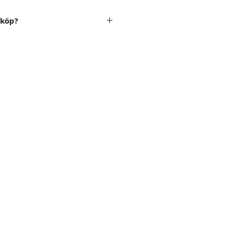
 köp?
l dina länkar efter köp och
30 dagar.
du laddar ned och sparar den