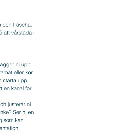
 och fräscha. 
 att vårstäda i 
Lägger ni upp 
amåt eller kör 
h starta upp 
t en kanal för 
ch justerar ni 
anke? Ser ni en 
yg som kan 
entation, 