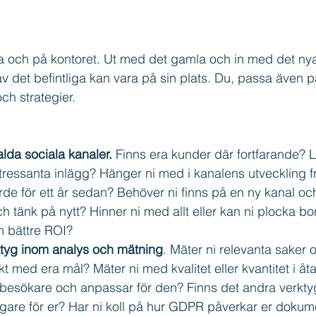
eads
Marknadsföring
Freebie
ch på kontoret. Ut med det gamla och in med det nya
 det befintliga kan vara på sin plats. Du, passa även på
och strategier.
alda sociala kanaler. 
Finns era kunder där fortfarande? 
tressanta inlägg? Hänger ni med i kanalens utveckling fr
rde för ett år sedan? Behöver ni finns på en ny kanal oc
ch tänk på nytt? Hinner ni med allt eller kan ni plocka bor
ch bättre ROI?  
rktyg inom analys och mätning
. Mäter ni relevanta saker o
akt med era mål? Mäter ni med kvalitet eller kvantitet i åt
er besökare och anpassar för den? Finns det andra verkt
ligare för er? Har ni koll på hur GDPR påverkar er dokum