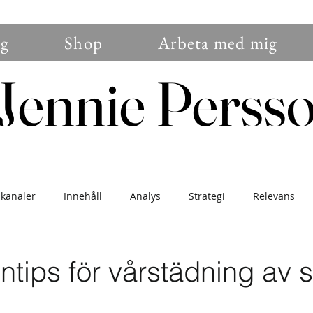
g
Shop
Arbeta med mig
Jennie Perss
Jennie Perss
 kanaler
Innehåll
Analys
Strategi
Relevans
nser
Branding
Sälj
Blogg
Trender
Konver
ntips för vårstädning av 
gemang
Instagram
Nybörjare
Uppdatering
För