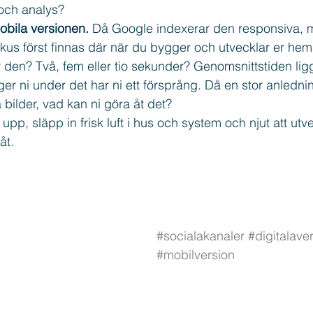
ch analys?  
bila versionen.
 Då Google indexerar den responsiva, m
kus först finnas där när du bygger och utvecklar er hem
 den? Två, fem eller tio sekunder? Genomsnittstiden ligg
ger ni under det har ni ett försprång. Då en stor anlednin
a bilder, vad kan ni göra åt det? 
upp, släpp in frisk luft i hus och system och njut att utv
åt.
#socialakanaler
#digitalave
#mobilversion