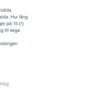
obila 
sida. Hur lång 
er på 15 (!) 
g till sega 
ecklingen 
rktyg