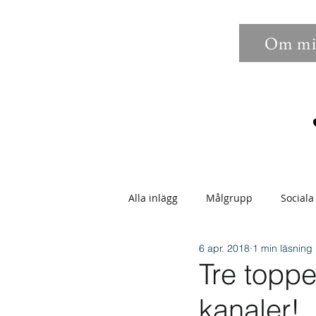
Om mi
Alla inlägg
Målgrupp
Sociala
6 apr. 2018
1 min läsning
Sökbarhet
Bilder
Anno
Tre toppe
kanaler!
Epostmarknadsföring
Enga