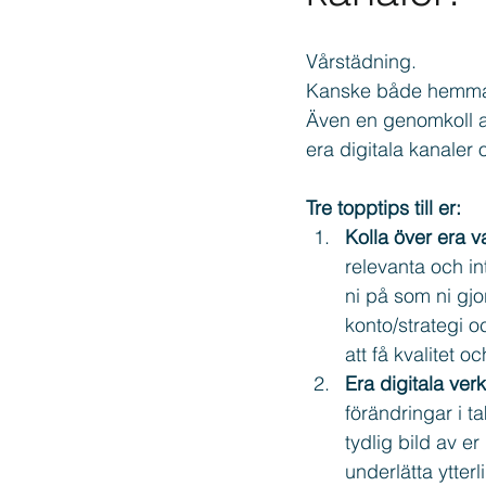
Vårstädning.
Copywriting
Texter
Thr
Kanske både hemma o
Även en genomkoll av
era digitala kanaler 
Tre topptips till er:
Kolla över era v
relevanta och in
ni på som ni gjo
konto/strategi o
att få kvalitet o
Era digitala ve
förändringar i t
tydlig bild av 
underlätta ytter