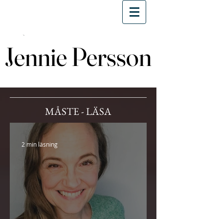
Jennie Persson
Jennie Persson
MÅSTE - LÄSA
2 min läsning