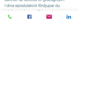
I dina epostutskick fördjupar du 
relationen, bygger förtroende, 
positionerar dig och säljer till dina 
prenumeranter.
Ett alltmer vanligare sätt att arbeta med 
sälj online, som ger dig både bra 
resultat och mer tid över till annat.
Är du redo att lära dig 
epostmarknadsföring och hur du 
automatiserar delar av den?
Klicka här och läs mer.
Vilken av dessa varianter lockar dig 
mest?
/Jennie