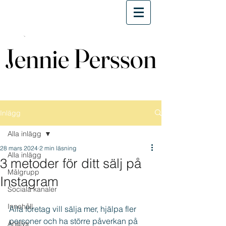
Jennie Persson
Jennie Persson
Inlägg
Alla inlägg
28 mars 2024
2 min läsning
Alla inlägg
3 metoder för ditt sälj på
Målgrupp
Instagram
Sociala kanaler
Innehåll
Alla företag vill sälja mer, hjälpa fler 
personer och ha större påverkan på 
Analys