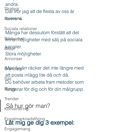
andra.
Strategi
Där tror jag att de flesta av oss är 
överens.
Relevans
Sociala relationer
Många har dessutom förstått att det 
Sökbarhet
finns möjligheter med sälj på sociala 
kanaler. 
Bilder
Stora möjligheter.
Annonser
Men tyvärr räcker det inte längre med 
Branding
att posta inlägg lite då och då.
Sälj
Du behöver arbeta fram metoder som 
Blogg
fungerar för dig och för din målgrupp.
Trender
Så hur gör man?
Konvertering
Epostmarknadsföring
Låt mig ge dig 3 exempel:
Engagemang