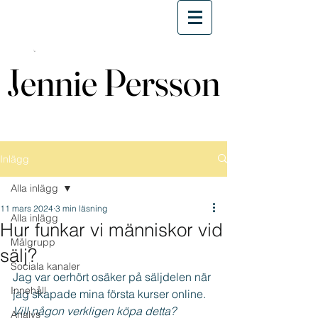
Jennie Persson
Jennie Persson
Inlägg
Alla inlägg
11 mars 2024
3 min läsning
Alla inlägg
Hur funkar vi människor vid
Målgrupp
sälj?
Sociala kanaler
Jag var oerhört osäker på säljdelen när 
Innehåll
jag skapade mina första kurser online.
Vill någon verkligen köpa detta?
Analys