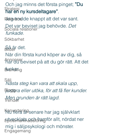
Och jag minns det första pinget; 
”Du 
Strategi
har en ny kursdeltagare”
. 
Jag trodde knappt att det var sant.
Relevans
Det var beviset jag behövde. 
Det 
Sociala relationer
funkade.
Sökbarhet
Så är det.
Bilder
När din första kund köper av dig, så 
Annonser
har du beviset på att du gör rätt. Att det 
funkar.
Branding
Sälj
Nästa steg kan vara att skala upp, 
Blogg
justera eller utöka, för att få fler kunder. 
Men grunden är rätt lagd.
Trender
Konvertering
Nu flera år senare har jag självklart 
utvecklats och framför allt, nördat ner 
Epostmarknadsföring
mig i säljpsykologi och mönster.
Engagemang