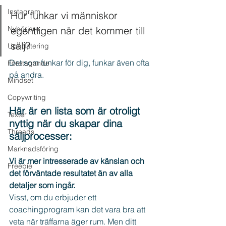
Instagram
Hur funkar vi människor 
Nybörjare
egentligen när det kommer till 
sälj?
Uppdatering
Det som funkar för dig, funkar även ofta 
Företagande
på andra.
Mindset
Copywriting
Här är en lista som är otroligt 
Texter
nyttig när du skapar dina 
Threads
säljprocesser:
Marknadsföring
Vi är mer intresserade av känslan och 
Freebie
det förväntade resultatet än av alla 
detaljer som ingår.
Visst, om du erbjuder ett 
coachingprogram kan det vara bra att 
veta när träffarna äger rum. Men ditt 