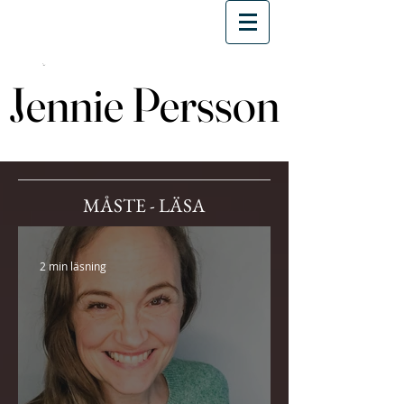
Jennie Persson
Jennie Persson
MÅSTE - LÄSA
2 min läsning