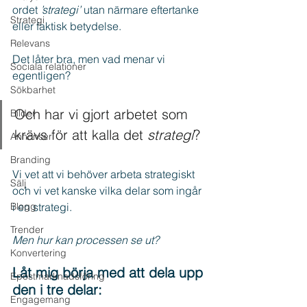
ordet 
’strategi’
 utan närmare eftertanke 
Strategi
eller faktisk betydelse.
Relevans
Det låter bra, men vad menar vi 
Sociala relationer
egentligen?
Sökbarhet
Och har vi gjort arbetet som 
Bilder
krävs för att kalla det 
strategi
?
Annonser
Branding
Vi vet att vi behöver arbeta strategiskt 
Sälj
och vi vet kanske vilka delar som ingår 
Blogg
i en strategi.
Trender
Men hur kan processen se ut?
Konvertering
Låt mig börja med att dela upp 
Epostmarknadsföring
den i tre delar:
Engagemang