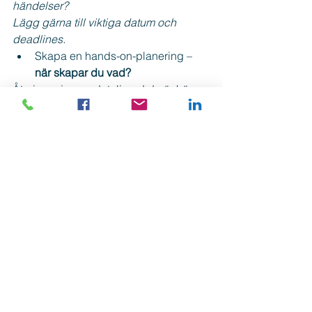
händelser?
Lägg gärna till viktiga datum och 
deadlines.
Skapa en hands-on-planering – 
när skapar du vad?
Återigen, ju mer detaljerad du är här, 
desto smidigare går arbetet för dig.
Behöver du en tydlig riktning har jag e-
boken för dig!
Alltför många arbetar på sociala 
kanaler utan tydliga steg, för att sedan 
fundera över varför intäkterna uteblir?
Testa gärna den här metoden och 
skapa dig en riktning.
Instagram
Strategi
Sociala kanaler
Digital marknadsföring