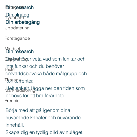
Instagram
Din research
Din strategi
Nybörjare
Din arbetsgång
Uppdatering
Företagande
Mindset
Din research
Du behöver veta vad som funkar och 
Copywriting
inte funkar och du behöver 
Texter
omvärldsbevaka både målgrupp och 
Threads
konkurrenter.
Helt enkelt, lägga ner den tiden som 
Marknadsföring
behövs för ett bra förarbete.
Freebie
Börja med att gå igenom dina 
nuvarande kanaler och nuvarande 
innehåll. 
Skapa dig en tydlig bild av nuläget.