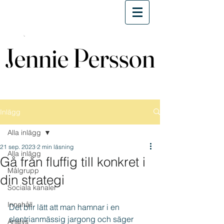
Jennie Persson
Jennie Persson
Inlägg
Alla inlägg
21 sep. 2023
2 min läsning
Alla inlägg
Gå från fluffig till konkret i
Målgrupp
din strategi
Sociala kanaler
Innehåll
Det blir lätt att man hamnar i en 
slentrianmässig jargong och säger 
Analys