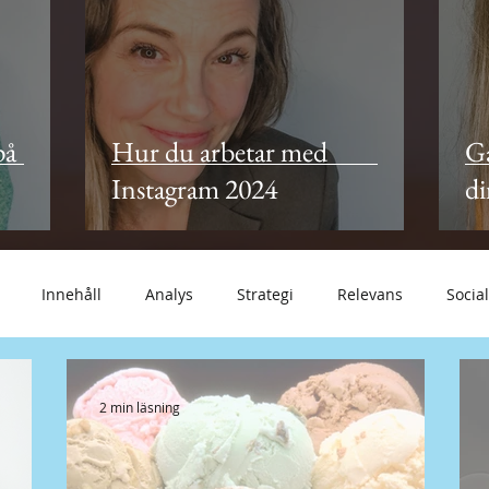
på
Hur du arbetar med
Gå
Instagram 2024
di
Innehåll
Analys
Strategi
Relevans
Social
logg
Trender
Konvertering
Epostmarknadsföring
2 min läsning
gande
Mindset
Copywriting
Texter
Threads