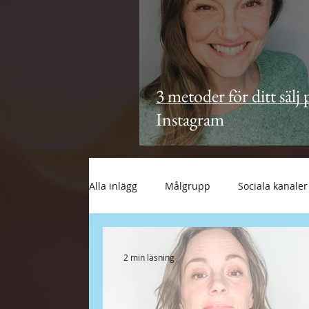
3 metoder för ditt sälj 
Instagram
Alla inlägg
Målgrupp
Sociala kanaler
Annonser
Branding
Sälj
B
2 min läsning
Nybörjare
Uppdatering
Företa