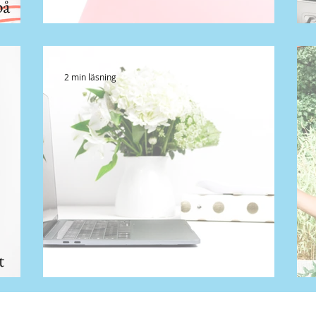
på
Hur funkar Instagram Stories…
2 min läsning
t
r
Vad är content marketing?
.se
| Tumba