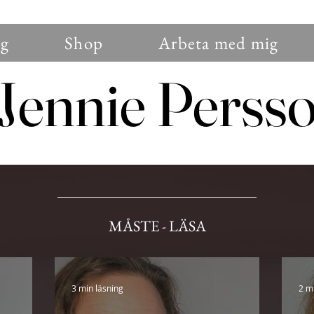
g
Shop
Arbeta med mig
Jennie Perss
Jennie Perss
MÅSTE - LÄSA
3 min läsning
2 m