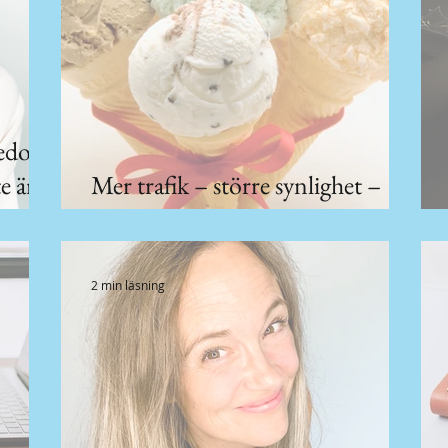
redo
e är
Mer trafik – större synlighet –
ökat sälj
2 min läsning