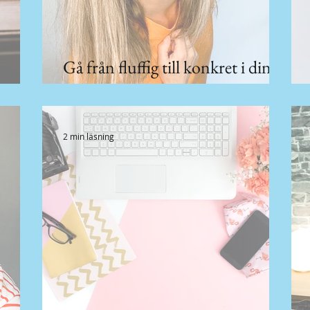
Gå från fluffig till konkret i din
strategi
2 min läsning