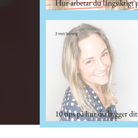
Hur arbetar du långsiktigt 
sociala kanaler?
3 min läsning
10 tips på hur du bygger dit
varumärke på sociala kanale
Solenum 2026 |
kontakt@solenum