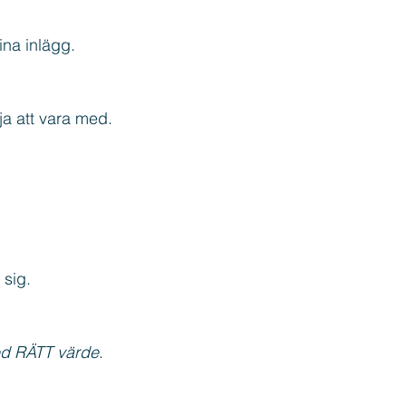
ina inlägg. 
lja att vara med.
 sig.
d RÄTT värde
. 