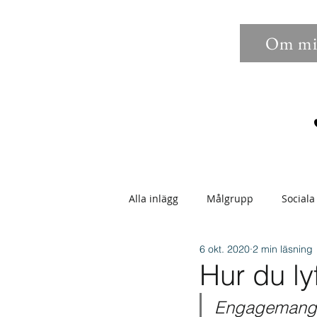
Om mi
Alla inlägg
Målgrupp
Sociala
6 okt. 2020
2 min läsning
Sökbarhet
Bilder
Anno
Hur du ly
Engagemang 
Epostmarknadsföring
Enga