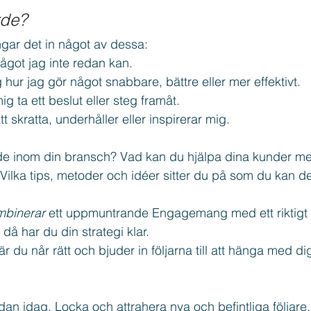
rde?
ingar det in något av dessa:
ågot jag inte redan kan.
 hur jag gör något snabbare, bättre eller mer effektivt.
g ta ett beslut eller steg framåt.
t skratta, underhåller eller inspirerar mig.
de inom din bransch? Vad kan du hjälpa dina kunder m
Vilka tips, metoder och idéer sitter du på som du kan del
mbinerar
 ett uppmuntrande Engagemang med ett riktigt 
då har du din strategi klar.
där du når rätt och bjuder in följarna till att hänga med di
dan idag. Locka och attrahera nya och befintliga följare. B