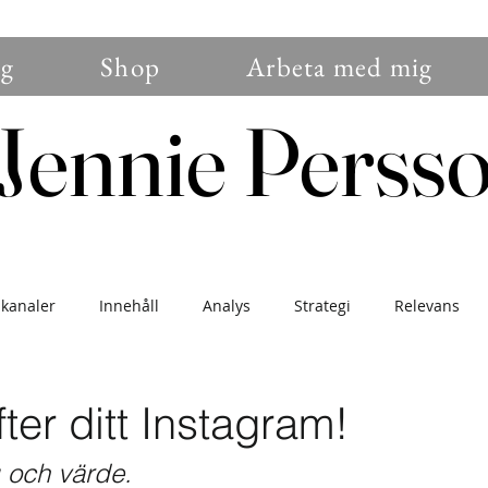
g
Shop
Arbeta med mig
Jennie Perss
Jennie Perss
 kanaler
Innehåll
Analys
Strategi
Relevans
nser
Branding
Sälj
Blogg
Trender
Konver
fter ditt Instagram!
och värde.
gemang
Instagram
Nybörjare
Uppdatering
För