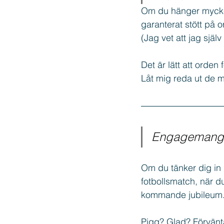
Om du hänger mycket
garanterat stött på
Copywriting
Texter
Thr
(Jag vet att jag sjä
Det är lätt att orden
Låt mig reda ut de m
Engagemang
Om du tänker dig in 
fotbollsmatch, när d
kommande jubileum. 
Pigg? Glad? Förvänt