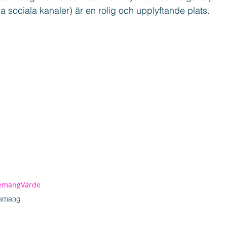
a sociala kanaler) är en rolig och upplyftande plats.
emang
Värde
emang