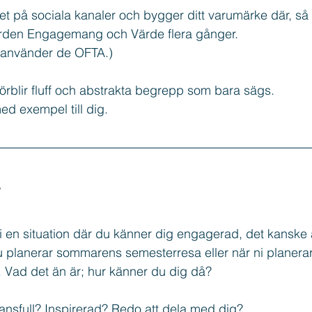
 på sociala kanaler och bygger ditt varumärke där, så 
 orden Engagemang och Värde flera gånger.
eads
Marknadsföring
Freebie
lv använder de OFTA.)
 förblir fluff och abstrakta begrepp som bara sägs. 
ed exempel till dig.
i en situation där du känner dig engagerad, det kanske
u planerar sommarens semesterresa eller när ni planerar 
Vad det än är; hur känner du dig då?
ansfull? Inspirerad? Redo att dela med dig?