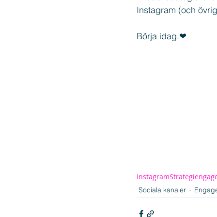
Instagram (och övrig
Börja idag.❤
Instagram
Strategi
engag
Sociala kanaler
Engag