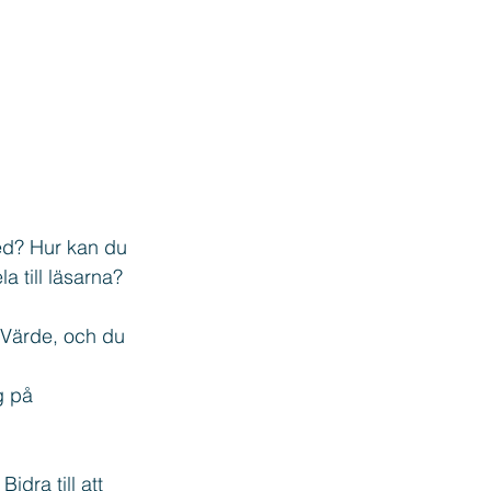
ed? Hur kan du 
a till läsarna?
Värde, och du 
g på 
idra till att 