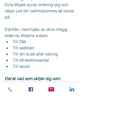
Dina följare surrar omkring dig och 
väljer just din vallmoblomma att landa 
på.
Därifrån, med hjälp av dina inlägg, 
leder du följarna vidare;
Till DM
Till webben
Till din butik eller salong
Till ett telefonsamtal
Till epost
Det är vad som skiljer dig som 
företagare på sociala kanaler från alla 
miljontals privatpersoner:
Du har en större tanke kring ditt 
innehåll.
Du har en plan.