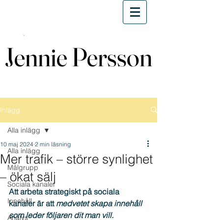
Jennie Persson
Jennie Persson
Inlägg
Alla inlägg
10 maj 2024
2 min läsning
Alla inlägg
Mer trafik – större synlighet
Målgrupp
– ökat sälj
Sociala kanaler
Att arbeta strategiskt på sociala 
Innehåll
kanaler är att 
medvetet skapa innehåll 
som leder följaren dit man vill.
Analys