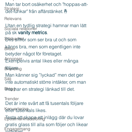
Man tar bort osäkerhet och "hoppas-att-
Strategi
det-funkar" från affärstänket.🤞
Relevans
Utan en tydlig strategi hamnar man lätt 
Sociala relationer
på sk 
vanity metrics
. 
Sökbarhet
Dvs siffror som ser bra ut och som 
känns bra, men som egentligen inte 
Bilder
betyder något för företaget.
Annonser
Exempelvis antal likes eller många 
följare.
Branding
Man känner sig ”lyckad” men det ger 
Sälj
inte automatiskt större intäkter, om man 
Blogg
inte har en strategi länkad till det.
Trender
Det är inte svårt att få tusentals följare 
Konvertering
eller tusentals likes.
Testa att skapa ett inlägg där du lovar 
Epostmarknadsföring
gratis glass till alla som följer och likear 
Engagemang
inlägget.