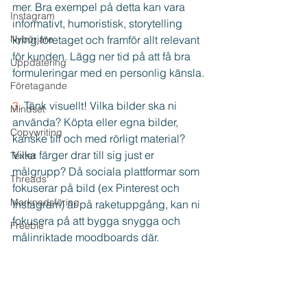
mer. Bra exempel på detta kan vara 
Instagram
informativt, humoristisk, storytelling 
Nybörjare
kring företaget och framför allt relevant 
för kunden. Lägg ner tid på att få bra 
Uppdatering
formuleringar med en personlig känsla.
Företagande
3. 
Tänk visuellt! Vilka bilder ska ni 
Mindset
använda? Köpta eller egna bilder, 
Copywriting
kanske till och med rörligt material? 
Vilka färger drar till sig just er 
Texter
målgrupp? Då sociala plattformar som 
Threads
fokuserar på bild (ex Pinterest och 
Marknadsföring
Instagram) är på raketuppgång, kan ni 
fokusera på att bygga snygga och 
Freebie
målinriktade moodboards där.