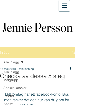
Jennie Persson
Jennie Persson
Inlägg
Alla inlägg
14 maj 2018
2 min läsning
Alla inlägg
Checka av dessa 5 steg!
Målgrupp
Sociala kanaler
 Ditt företag har ett facebookkonto. Bra, 
Innehåll
men räcker det och hur kan du göra för 
Analys