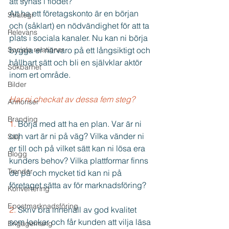
att synas i flödet?
Att ha ett företagskonto är en början 
Strategi
och (såklart) en nödvändighet för att ta 
Relevans
plats i sociala kanaler. Nu kan ni börja 
Sociala relationer
bygga er närvaro på ett långsiktigt och 
hållbart sätt och bli en självklar aktör 
Sökbarhet
inom ert område.
Bilder
Har ni checkat av dessa fem steg?
Annonser
Branding
1.
 Börja med att ha en plan. Var är ni 
och vart är ni på väg? Vilka vänder ni 
Sälj
er till och på vilket sätt kan ni lösa era 
Blogg
kunders behov? Vilka plattformar finns 
Trender
de på och mycket tid kan ni på 
företaget sätta av för marknadsföring?
Konvertering
Epostmarknadsföring
2.
 Skriv bra innehåll av god kvalitet 
som lockar och får kunden att vilja läsa 
Engagemang