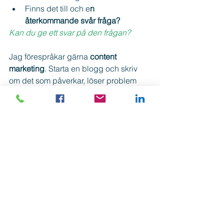
Finns det till och e
n 
återkommande svår fråga?
Kan du ge ett svar på den frågan?
Jag förespråkar gärna 
content 
marketing
. Starta en blogg och skriv 
om det som påverkar, löser problem 
och hjälper människor. Driv personer 
till din hemsida och ta kontroll över 
branschen.