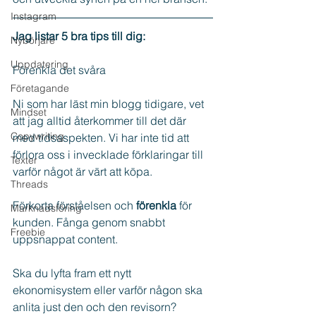
Instagram
Jag listar 5 bra tips till dig:
Nybörjare
Uppdatering
Förenkla det svåra
Företagande
Ni som har läst min blogg tidigare, vet 
Mindset
att jag alltid återkommer till det där 
Copywriting
med tidsaspekten. Vi har inte tid att 
förlora oss i invecklade förklaringar till 
Texter
varför något är värt att köpa.
Threads
Förkorta förståelsen och 
förenkla
 för 
Marknadsföring
kunden. Fånga genom snabbt 
Freebie
uppsnappat content.
Ska du lyfta fram ett nytt 
ekonomisystem eller varför någon ska 
anlita just den och den revisorn?