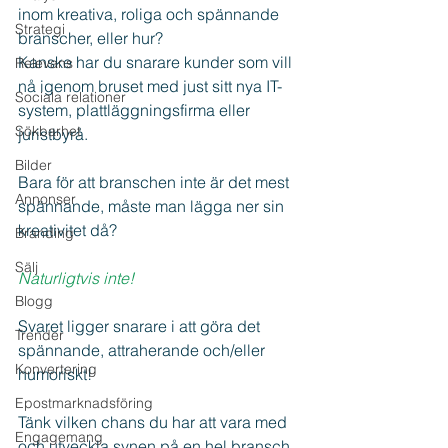
inom kreativa, roliga och spännande 
Strategi
branscher, eller hur?
Kanske har du snarare kunder som vill 
Relevans
nå igenom bruset med just sitt nya IT-
Sociala relationer
system, plattläggningsfirma eller 
Sökbarhet
juristbyrå. 
Bilder
Bara för att branschen inte är det mest 
Annonser
spännande, måste man lägga ner sin 
kreativitet då?
Branding
Sälj
Naturligtvis inte!
Blogg
Svaret ligger snarare i att göra det 
Trender
spännande, attraherande och/eller 
Konvertering
humoriskt!
Epostmarknadsföring
Tänk vilken chans du har att vara med 
Engagemang
och utveckla synen på en hel bransch.