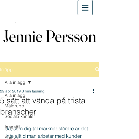
Jennie Persson
Jennie Persson
Inlägg
Alla inlägg
29 apr. 2019
3 min läsning
Alla inlägg
5 sätt att vända på trista
Målgrupp
branscher
Sociala kanaler
Innehåll
Ja, som digital marknadsförare är det 
inte alltid man arbetar med kunder 
Analys