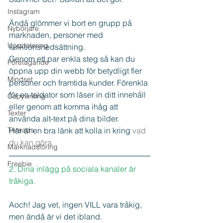
Instagram
Ändå glömmer vi bort en grupp på 
Nybörjare
marknaden, personer med 
Uppdatering
funktionsnedsättning.
Genom ett par enkla steg så kan du 
Företagande
öppna upp din webb för betydligt fler 
Mindset
personer och framtida kunder. Förenkla 
för en taldator som läser in ditt innehåll 
Copywriting
eller genom att komma ihåg att 
Texter
använda alt-text på dina bilder.
Threads
Här är en bra länk att kolla in kring 
vad 
du kan göra.
Marknadsföring
Freebie
2. Dina inlägg på sociala kanaler är 
tråkiga.
Aoch! Jag vet, ingen VILL vara tråkig, 
men ändå är vi det ibland.