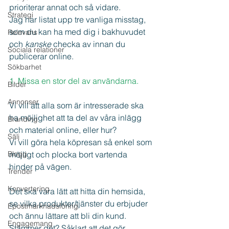
prioriterar annat och så vidare.
Strategi
Jag har listat upp tre vanliga misstag, 
som du kan ha med dig i bakhuvudet 
Relevans
och 
kanske 
checka av innan du 
Sociala relationer
publicerar online.
Sökbarhet
1. Missa en stor del av användarna.
Bilder
Annonser
Vi vill att alla som är intresserade ska 
ha möjlighet att ta del av våra inlägg 
Branding
och material online, eller hur?
Sälj
Vi vill göra hela köpresan så enkel som 
Blogg
möjligt och plocka bort vartenda 
hinder på vägen.
Trender
Konvertering
Det ska vara lätt att hitta din hemsida, 
se vilka produkter/tjänster du erbjuder 
Epostmarknadsföring
och ännu lättare att bli din kund. 
Engagemang
Stämmer det? Såklart att det gör.