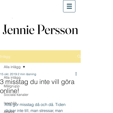
Jennie Persson
Jennie Persson
Inlägg
Alla inlägg
15 okt. 2019
2 min läsning
Alla inlägg
3 misstag du inte vill göra
Målgrupp
online!
Sociala kanaler
Innehåll
Alla gör misstag då och då. Tiden 
räcker inte till, man stressar, man 
Analys