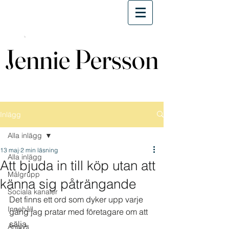
Jennie Persson
Jennie Persson
Inlägg
Alla inlägg
13 maj
2 min läsning
Alla inlägg
Att bjuda in till köp utan att
Målgrupp
känna sig påträngande
Sociala kanaler
Det finns ett ord som dyker upp varje 
Innehåll
gång jag pratar med företagare om att 
sälja.
Analys