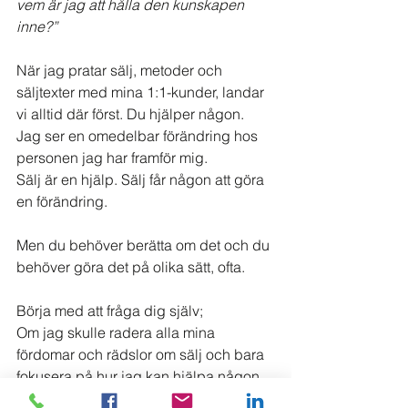
vem är jag att hålla den kunskapen 
inne?”
När jag pratar sälj, metoder och 
säljtexter med mina 1:1-kunder, landar 
vi alltid där först. Du hjälper någon.
Jag ser en omedelbar förändring hos 
personen jag har framför mig.
Sälj är en hjälp. Sälj får någon att göra 
en förändring.
Men du behöver berätta om det och du 
behöver göra det på olika sätt, ofta.
Börja med att fråga dig själv;
Om jag skulle radera alla mina 
fördomar och rädslor om sälj och bara 
fokusera på hur jag kan hjälpa någon 
annan, vad skulle jag skriva om då?