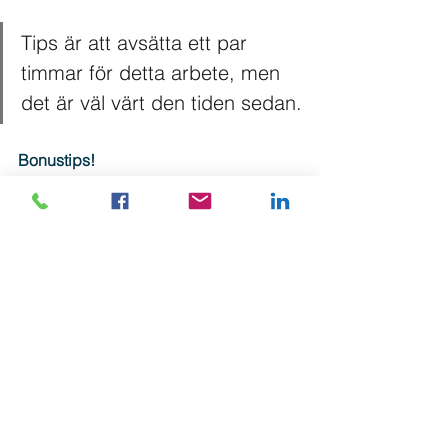
Tips är att avsätta ett par 
timmar för detta arbete, men 
det är väl värt den tiden sedan.
Bonustips!
Om du vill, så kan du gå in och fånga 
upp eventuella kommentarer som 
kommer in, när respektive inlägg 
postas. Det ger ett fint mervärde till 
dina läsare och det kan räcka med 10 
minuter varje gång.
Lycka till!
Sociala kanaler
Content Marketing
Batchwork
Innehåll