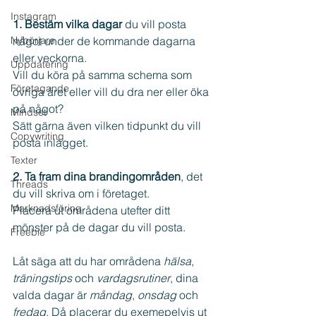
Instagram
1. Bestäm vilka dagar
 du vill posta 
Nybörjare
något under de kommande dagarna 
eller veckorna. 
Uppdatering
Vill du köra på samma schema som 
Företagande
övriga året eller vill du dra ner eller öka 
på något? 
Mindset
Sätt gärna även vilken tidpunkt du vill 
Copywriting
posta inlägget.
Texter
2. Ta fram dina brandingområden
, det 
Threads
du vill skriva om i företaget. 
Marknadsföring
Placera ut områdena utefter ditt 
mönster på de dagar du vill posta.
Freebie
Låt säga att du har områdena 
hälsa
, 
träningstips 
och 
vardagsrutiner
, dina 
valda dagar är 
måndag
, 
onsdag 
och 
fredag
. Då placerar du exemepelvis ut 