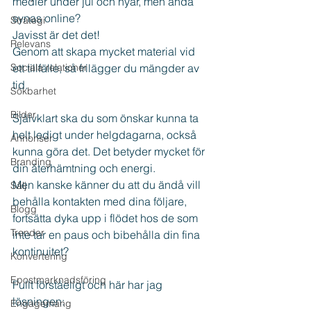
medier under jul och nyår, men ändå 
synas online?
Strategi
Javisst är det det! 
Relevans
Genom att skapa mycket material vid 
Sociala relationer
ett tillfälle, så frilägger du mängder av 
tid.
Sökbarhet
Bilder
Självklart ska du som önskar kunna ta 
helt ledigt under helgdagarna, också 
Annonser
kunna göra det. Det betyder mycket för 
Branding
din återhämtning och energi. 
Men kanske känner du att du ändå vill 
Sälj
behålla kontakten med dina följare, 
Blogg
fortsätta dyka upp i flödet hos de som 
Trender
inte tar en paus och bibehålla din fina 
kontinuitet?
Konvertering
Epostmarknadsföring
Fullt förståeligt och här har jag 
lösningen:
Engagemang