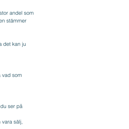
stor andel som 
onen stämmer 
 det kan ju 
ta vad som 
 du ser på 
vara sälj, 