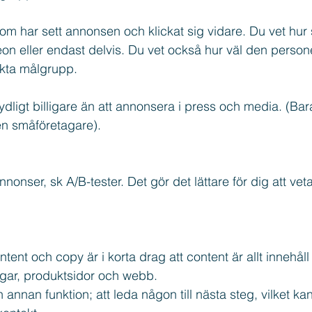
m har sett annonsen och klickat sig vidare. Du vet hur 
ideon eller endast delvis. Du vet också hur väl den pers
kta målgrupp.
dligt billigare än att annonsera i press och media. (Bara
en småföretagare).
annonser, sk A/B-tester. Det gör det lättare för dig att ve
tent och copy är i korta drag att content är allt innehåll
ggar, produktsidor och webb. 
nnan funktion; att leda någon till nästa steg, vilket kan 