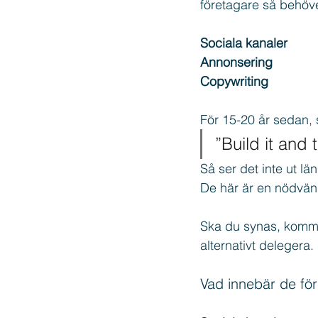
företagare så behöv
Sociala kanaler
Copywriting
Texter
Thr
Annonsering
Copywriting
För 15-20 år sedan, 
”Build it and 
Så ser det inte ut lä
De här är en nödvändi
Ska du synas, kommun
alternativt delegera.
Vad innebär de för