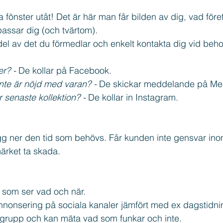
ga fönster utåt! Det är här man får bilden av dig, vad föret
assar dig (och tvärtom).
del av det du förmedlar och enkelt kontakta dig vid beho
r? - 
De kollar på Facebook.
nte är nöjd med varan? - 
De skickar meddelande på Me
r senaste kollektion? - 
De kollar in Instagram.
ägg ner den tid som behövs. Får kunden inte gensvar inom 
ärket ta skada.
 som ser vad och när. 
nnonsering på sociala kanaler jämfört med ex dagstidnin
lgrupp och kan mäta vad som funkar och inte.