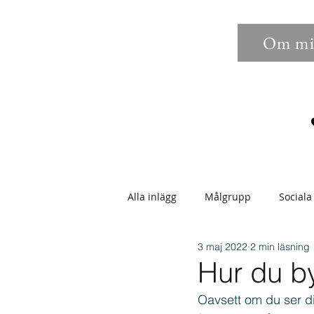
Om mi
Alla inlägg
Målgrupp
Sociala
3 maj 2022
2 min läsning
Sökbarhet
Bilder
Anno
Hur du by
Oavsett om du ser dig
Epostmarknadsföring
Enga