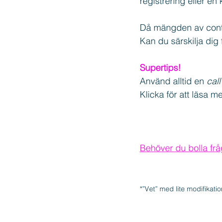
registrering eller en 
Då mängden av conten
Kan du särskilja dig 
Supertips!
Använd alltid en 
call
Klicka för att läsa m
Behöver du bolla frå
*”Vet” med lite modifikati