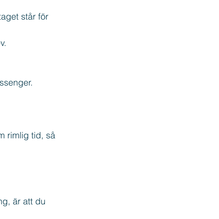
aget står för 
v.
ssenger.
rimlig tid, så 
g, är att du 