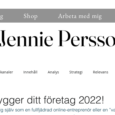
g
Shop
Arbeta med mig
Jennie Perss
Jennie Perss
 kanaler
Innehåll
Analys
Strategi
Relevans
nser
Branding
Sälj
Blogg
Trender
Konver
gger ditt företag 2022!
 själv som en fullfjädrad online-entreprenör eller en ”va
gemang
Instagram
Nybörjare
Uppdatering
För