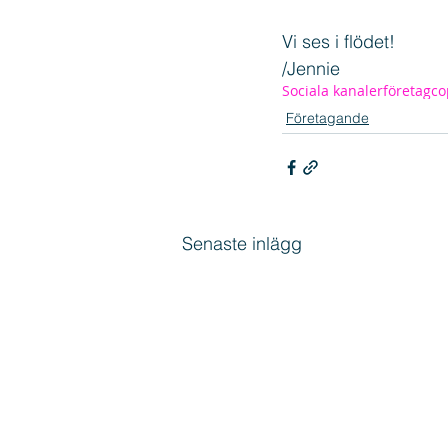
Vi ses i flödet!
/Jennie
Sociala kanaler
företag
co
Företagande
Senaste inlägg