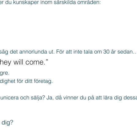
er du kunskaper inom särskilda områden:
eads
Marknadsföring
Freebie
såg det annorlunda ut. För att inte tala om 30 år sedan
they will come.”
ngre.
ghet för ditt företag. 
icera och sälja? Ja, då vinner du på att lära dig dess
 dig?