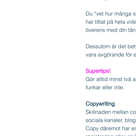
Du *vet hur många so
har tittat på hela v
överens med din tän
Dessutom är det bety
vara avgörande för 
Supertips!
Gör alltid minst två 
funkar eller inte.
Copywriting
Skillnaden mellan con
sociala kanaler, blo
Copy däremot har en a