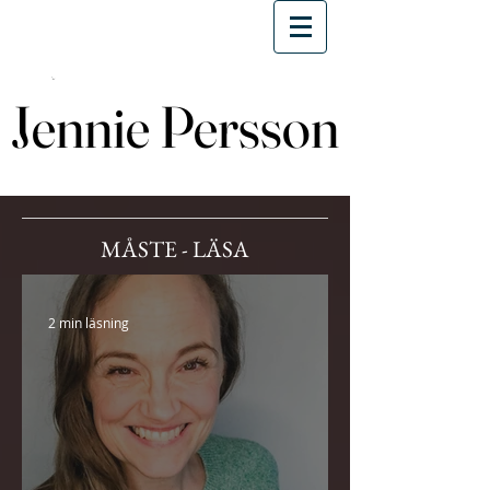
Jennie Persson
Jennie Persson
MÅSTE - LÄSA
2 min läsning