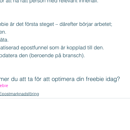
r att nå rätt person med relevant innehåll.
ebie är det första steget – därefter börjar arbetet;
en.
äta.
tiserad epostfunnel som är kopplad till den.
ppdatera den (beroende på bransch).
mer du att ta för att optimera din freebie idag?
ebie
Epostmarknadsföring