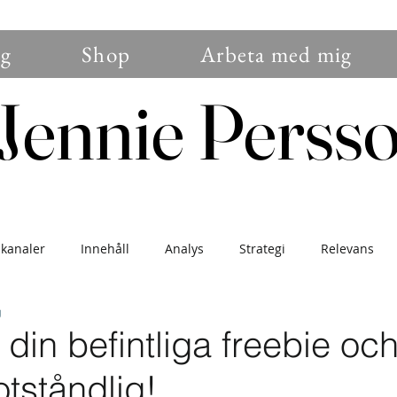
g
Shop
Arbeta med mig
Jennie Perss
Jennie Perss
 kanaler
Innehåll
Analys
Strategi
Relevans
g
nser
Branding
Sälj
Blogg
Trender
Konver
din befintliga freebie oc
tståndlig!
gemang
Instagram
Nybörjare
Uppdatering
För