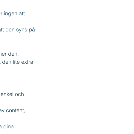
 ingen att 
att den syns på 
ner den.
den lite extra 
 enkel och 
av content, 
a dina 