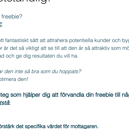
 freebie?
eads
Marknadsföring
Freebie
👏
ett fantastiskt sätt att attrahera potentiella kunder och b
är det så viktigt att se till att den är så attraktiv som möjl
ad och ge dig resultaten du vill ha.
r den inte så bra som du hoppats? 
ptimera den!
steg som hjälper dig att förvandla din freebie till n
tstå
:
örstärk det specifika värdet för mottagaren.