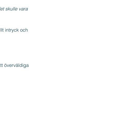
t skulle vara 
llt intryck och 
att överväldiga 
 