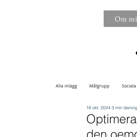
Om mi
Alla inlägg
Målgrupp
Sociala
18 okt. 2024
3 min läsnin
Sökbarhet
Bilder
Anno
Optimera 
den oemo
Epostmarknadsföring
Enga