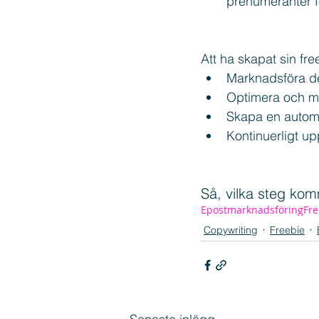
prenumeranter fö
Att ha skapat sin fre
Marknadsföra d
Optimera och m
Skapa en automa
Kontinuerligt u
Så, vilka steg kom
Epostmarknadsföring
Fre
Copywriting
Freebie