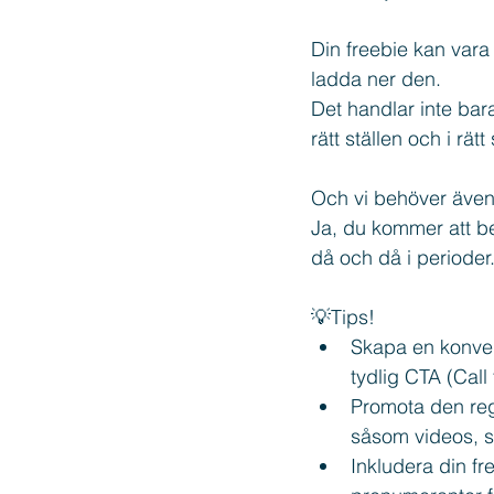
Din freebie kan vara
ladda ner den.
Det handlar inte bara
rätt ställen och i rä
Och vi behöver även 
Ja, du kommer att be
då och då i perioder
💡Tips!
Skapa en konver
tydlig CTA (Call 
Promota den reg
såsom videos, st
Inkludera din fr