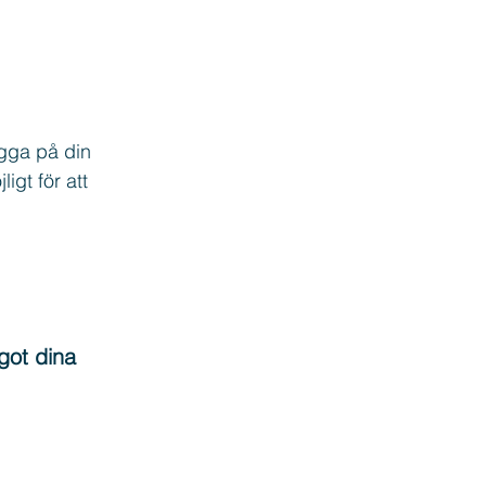
ygga på din 
igt för att 
ågot dina 