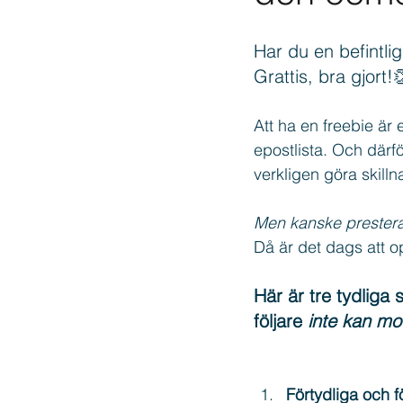
Har du en befintlig
Copywriting
Texter
Thr
Grattis, bra gjort!
Att ha en freebie är 
epostlista. Och därför 
verkligen göra skilln
Men kanske prestera
Då är det dags att o
Här är tre tydliga 
följare 
inte kan mo
Förtydliga och f