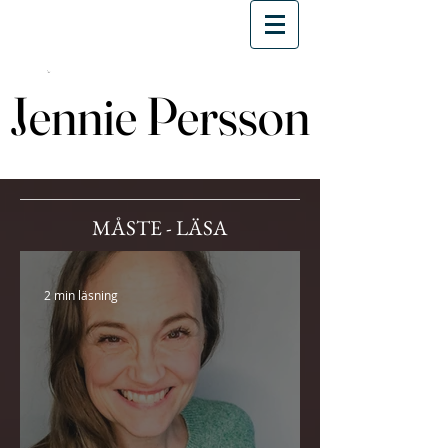
Jennie Persson
Jennie Persson
MÅSTE - LÄSA
2 min läsning