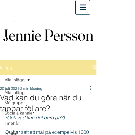
Jennie Persson
Jennie Persson
Inlägg
Alla inlägg
20 juli 2021
2 min läsning
Alla inlägg
Vad kan du göra när du
Målgrupp
tappar följare?
Sociala kanaler
(Och vad kan det bero på?)
Innehåll
Du har satt ett mål på exempelvis 1000 
Analys