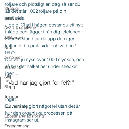
följare och plötsligt en dag så ser du 
Strategi
att det står 1002 följare på din 
profilsida. 
Relevans
Jippie! Glad i hågen postar du ett nytt 
Sociala relationer
inlägg och lägger ifrån dig telefonen.
Sökbarhet
Efter en stund tar du upp den igen, 
kollar in din profilsida och vad nu? 
Bilder
997?
Annonser
Det var ju nyss över 1000 stycken, och 
så har det halkat ner under strecket 
Branding
igen…
Sälj
”Vad har jag gjort för fel?!”
Blogg
Trender
Inget.
Du har inte gjort något fel utan det är 
Konvertering
hur den organiska processen på 
Epostmarknadsföring
Instagram ser ut.
Engagemang