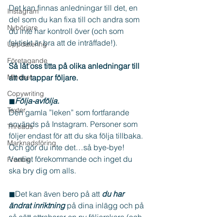
Det kan finnas anledningar till det, en 
Instagram
del som du kan fixa till och andra som 
Nybörjare
du inte har kontroll över (och som 
faktiskt är bra att de inträffade!).
Uppdatering
Företagande
Så låt oss titta på olika anledningar till 
Mindset
att du tappar följare.
Copywriting
◼
Följa-avfölja. 
Texter
Den gamla ”leken” som fortfarande 
används på Instagram. Personer som 
Threads
följer endast för att du ska följa tillbaka. 
Marknadsföring
Och gör du inte det…så bye-bye! 
Vanligt förekommande och inget du 
Freebie
ska bry dig om alls.
◼Det kan även bero på att 
du har 
ändrat inriktning 
på dina inlägg och på 
så sätt attraherar en ny följarskara (och 