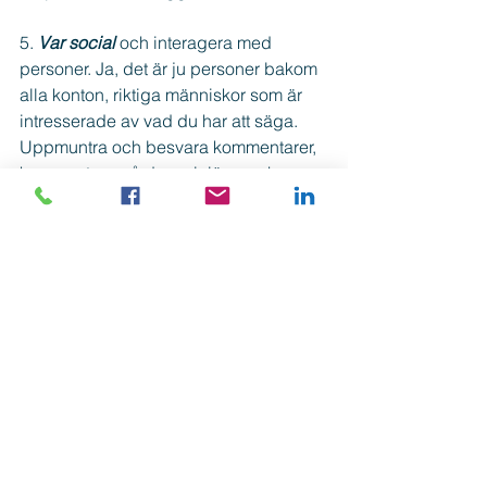
5. 
Var social
 och interagera med 
personer. Ja, det är ju personer bakom 
alla konton, riktiga människor som är 
intresserade av vad du har att säga. 
Uppmuntra och besvara kommentarer, 
kommentera på deras inlägg och var 
nyfiken på dem. Vänta inte på kontakt 
utan initiera samtalen själv.
Visst följartapp är naturligt; 
vissa tapp är bra medan andra 
tapp kan du själv påverka.
Lycka till!