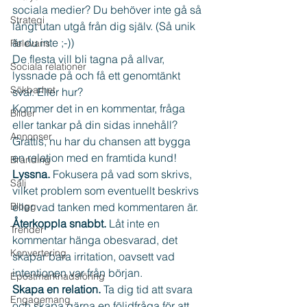
sociala medier? Du behöver inte gå så 
Strategi
långt utan utgå från dig själv. (Så unik 
är du inte ;-)) 
Relevans
De flesta vill bli tagna på allvar, 
Sociala relationer
lyssnade på och få ett genomtänkt 
Sökbarhet
svar. Eller hur? 
Kommer det in en kommentar, fråga 
Bilder
eller tankar på din sidas innehåll? 
Annonser
Grattis, nu har du chansen att bygga 
en relation med en framtida kund!
Branding
Lyssna. 
Fokusera på vad som skrivs, 
Sälj
vilket problem som eventuellt beskrivs 
Blogg
eller vad tanken med kommentaren är.
Återkoppla snabbt. 
Låt inte en 
Trender
kommentar hänga obesvarad, det 
Konvertering
skapar bara irritation, oavsett vad 
intentionen var från början.
Epostmarknadsföring
Skapa en relation.
 Ta dig tid att svara 
Engagemang
och skapa gärna en följdfråga för att 