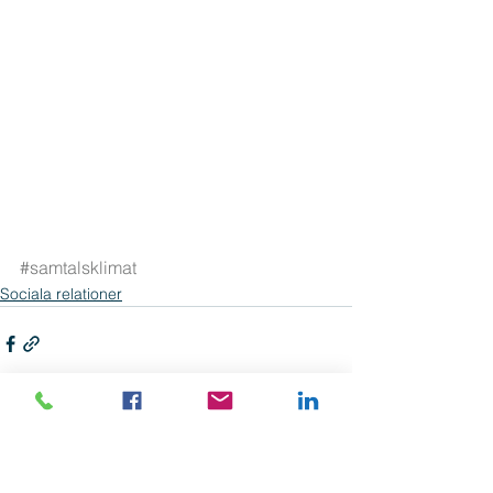
#samtalsklimat
Sociala relationer
Visa alla
Senaste inlägg