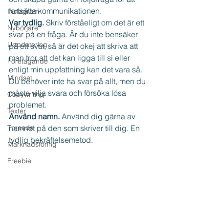
fortsätta kommunikationen.
Instagram
Var tydlig. 
Skriv förståeligt om det är ett 
Nybörjare
svar på en fråga. Är du inte bensäker 
Uppdatering
på ett svar, så är det okej att skriva att 
man tror att det kan ligga till si eller 
Företagande
enligt min uppfattning kan det vara så. 
Mindset
Du behöver inte ha svar på allt, men du 
måste vilja svara och försöka lösa 
Copywriting
problemet.
Texter
Använd namn.
 Använd dig gärna av 
Threads
namnet på den som skriver till dig. En 
tydlig bekräftelsemetod.
Marknadsföring
Freebie