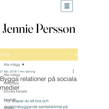
Jennie Persson
Jennie Persson
Inlägg
Alla inlägg
21 feb. 2018
1 min läsning
Alla inlägg
Bygga relationer på sociala
Målgrupp
medier
Sociala kanaler
Innehåll
Hur skapar du ett bra och 
relationsbyggande samtalsklimat på 
Analys