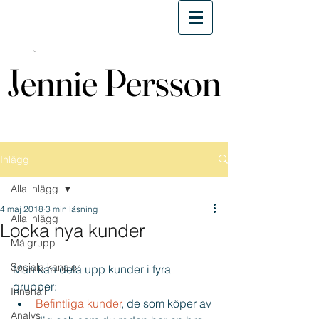
Jennie Persson
Jennie Persson
Inlägg
Alla inlägg
4 maj 2018
3 min läsning
Alla inlägg
Locka nya kunder
Målgrupp
Sociala kanaler
Man kan dela upp kunder i fyra 
grupper: 
Innehåll
Befintliga kunder
, de som köper av 
Analys