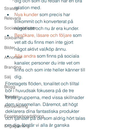
dig och som du redan har en bra 
relation med.  
Strategi
Nya kunder 
som precis har 
Relevans
tillkommit och konverterat på 
Sociala relationer
något sätt och nu är era kunder.  
Besökare, läsare och följare
 som 
Sökbarhet
vet att du finns men inte gjort 
Bilder
något aktivt val/köp ännu.  
Alla andra 
som finns på sociala 
Annonser
kanaler, personer du inte vet om 
Branding
finns och som inte heller känner till 
dig. 
Sälj
Företagets flöden, tonalitet och tilltal 
Blogg
bör i huvudsak fokusera på de tre 
Trender
första grupperna, med vissa skillnader 
dem sinsemellan. Däremot, att högt 
Konvertering
deklarera dina fantastiska produkter 
Epostmarknadsföring
och tjänster på de som aldrig hört talas 
om dig, förstår vi alla är ganska 
Engagemang