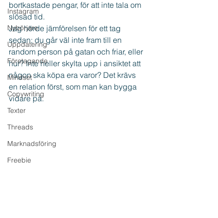
bortkastade pengar, för att inte tala om 
Instagram
slösad tid.
Nybörjare
Jag hörde jämförelsen för ett tag 
sedan; du går väl inte fram till en 
Uppdatering
random person på gatan och friar, eller 
Företagande
hur? Inte heller skylta upp i ansiktet att 
någon ska köpa era varor? Det krävs 
Mindset
en relation först, som man kan bygga 
Copywriting
vidare på.
Texter
Threads
Marknadsföring
Freebie