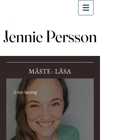
Jennie Persson
Jennie Persson
MÅSTE - LÄSA
2 min läsning