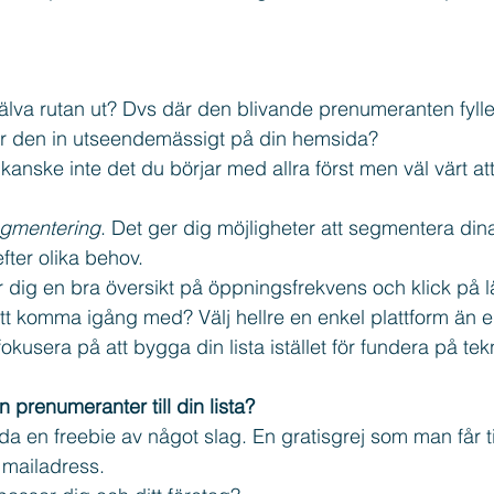
jälva rutan ut? Dvs där den blivande prenumeranten fyller
ar den in utseendemässigt på din hemsida?
 kanske inte det du börjar med allra först men väl värt at
segmentering
. Det ger dig möjligheter att segmentera din
ter olika behov.
 dig en bra översikt på öppningsfrekvens och klick på l
att komma igång med? Välj hellre en enkel plattform än 
kusera på att bygga din lista istället för fundera på tek
n prenumeranter till din lista?
 en freebie av något slag. En gratisgrej som man får til
 mailadress. 