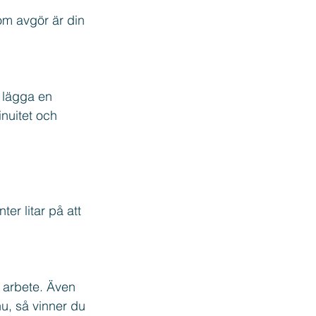
om avgör är din 
 lägga en 
inuitet och 
er litar på att 
t arbete. Även 
nu, så vinner du 