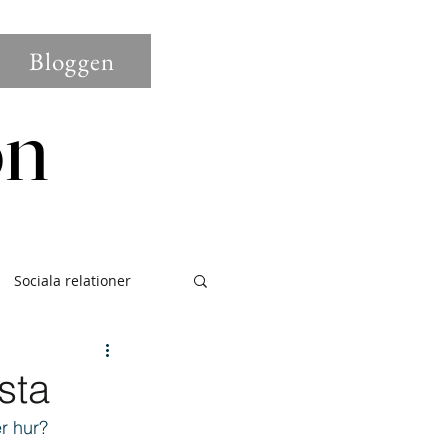
Bloggen
on
on
Sociala relationer
tering
sta
r hur?
etagande
Mindset