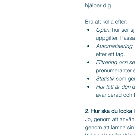
hjälper dig. 
Bra att kolla efter:
Optin
, hur ser s
uppgifter. Pass
Automatisering
,
efter ett tag.
Filtrering och 
prenumeranter ef
Statistik
 som ger
Hur lätt är den
 
avancerad och fo
2. Hur ska du locka i
Jo, genom att använda
genom att lämna sin