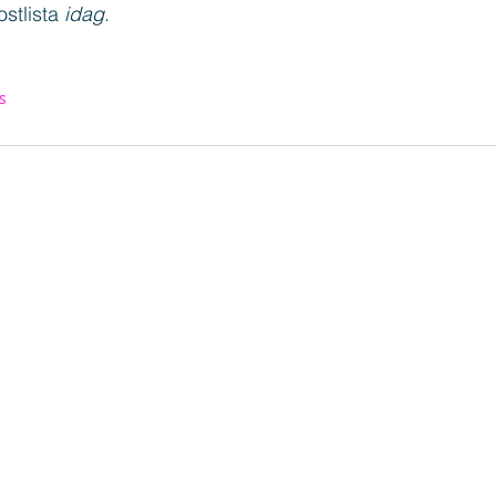
stlista 
idag
.
s