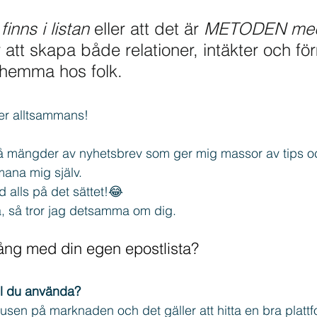
inns i listan
 eller att det är 
METODEN med 
r att skapa både relationer, intäkter och f
eads
Marknadsföring
Freebie
 hemma hos folk.
r alltsammans!
 mängder av nyhetsbrev som ger mig massor av tips oc
mana mig själv.
ad alls på det sättet!😂
, så tror jag detsamma om dig.
ång med din egen epostlista?
ill du använda?
 tusen på marknaden och det gäller att hitta en bra platt