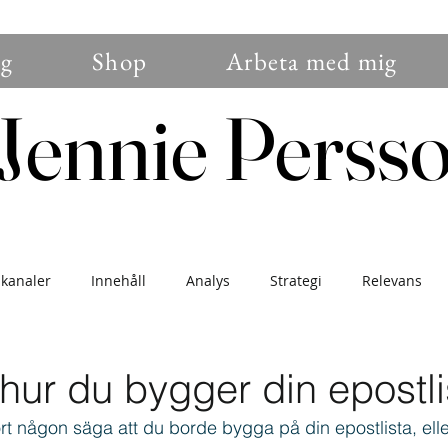
g
Shop
Arbeta med mig
Jennie Perss
Jennie Perss
 kanaler
Innehåll
Analys
Strategi
Relevans
nser
Branding
Sälj
Blogg
Trender
Konver
 hur du bygger din epostli
rt någon säga att du borde bygga på din epostlista, elle
gemang
Instagram
Nybörjare
Uppdatering
För