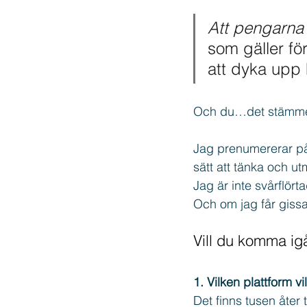
Att pengarna f
som gäller fö
Copywriting
Texter
Thr
att dyka upp
Och du…det stämme
Jag prenumererar på
sätt att tänka och ut
Jag är inte svårflört
Och om jag får gissa
Vill du komma ig
1. Vilken plattform v
Det finns tusen åter