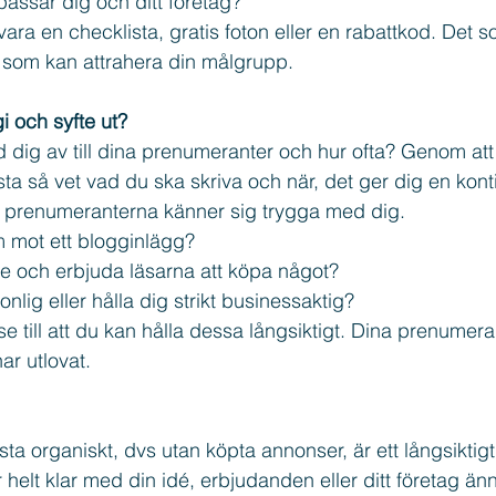
passar dig och ditt företag?
ara en checklista, gratis foton eller en rabattkod. Det s
som kan attrahera din målgrupp.
gi och syfte ut?
dig av till dina prenumeranter och hur ofta? Genom att
sta så vet vad du ska skriva och när, det ger dig en kont
tt prenumeranterna känner sig trygga med dig.
m mot ett blogginlägg? 
de och erbjuda läsarna att köpa något?
onlig eller hålla dig strikt businessaktig?
e till att du kan hålla dessa långsiktigt. Dina prenumerant
ar utlovat.
sta organiskt, dvs utan köpta annonser, är ett långsiktig
helt klar med din idé, erbjudanden eller ditt företag än