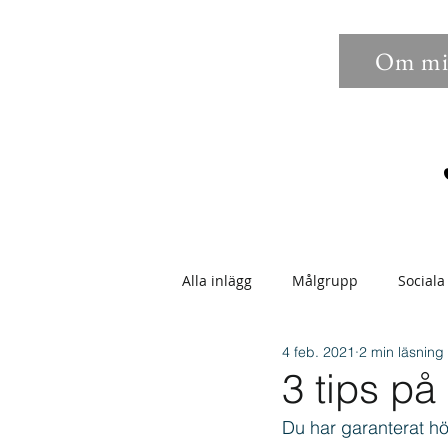
Om mi
Alla inlägg
Målgrupp
Sociala
4 feb. 2021
2 min läsning
Sökbarhet
Bilder
Anno
3 tips på
Du har garanterat hö
Epostmarknadsföring
Enga