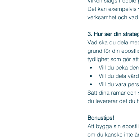
Vilken slags freebie 
Det kan exempelvis v
verksamhet och vad 
3. Hur ser din strate
Vad ska du dela med 
grund för din epostli
tydlighet som gör a
Vill du peka de
Vill du dela vär
Vill du vara pers
Sätt dina ramar och s
du levererar det du h
Bonustips!
Att bygga sin epostli
om du kanske inte är 