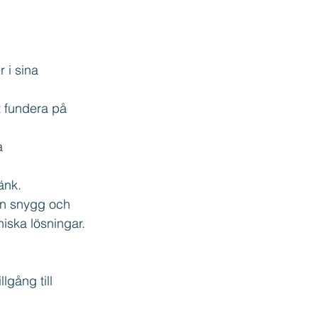
 i sina 
t fundera på 
a 
änk.
en snygg och 
niska lösningar.
lgång till 