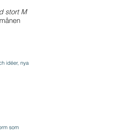
stort M
örmånen 
h idéer, nya 
form som 