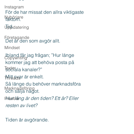
Instagram
För de har missat den allra viktigaste 
Nybörjare
faktorn.
Tid.
Uppdatering
Företagande
Det är den som avgör allt.
Mindset
Ibland får jag frågan; ”Hur länge 
Copywriting
kommer jag att behöva posta på 
Texter
sociala kanaler?”
Mitt svar är enkelt.
Threads
Så länge du behöver marknadsföra 
Marknadsföring
och sälja något.
Hur lång är den tiden? Ett år? Eller 
Freebie
resten av livet?
Tiden är avgörande.