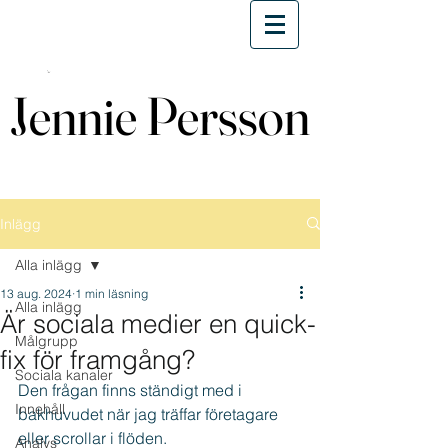
Jennie Persson
Jennie Persson
Inlägg
Alla inlägg
13 aug. 2024
1 min läsning
Alla inlägg
Är sociala medier en quick-
Målgrupp
fix för framgång?
Sociala kanaler
Den frågan finns ständigt med i 
Innehåll
bakhuvudet när jag träffar företagare 
eller scrollar i flöden.
Analys