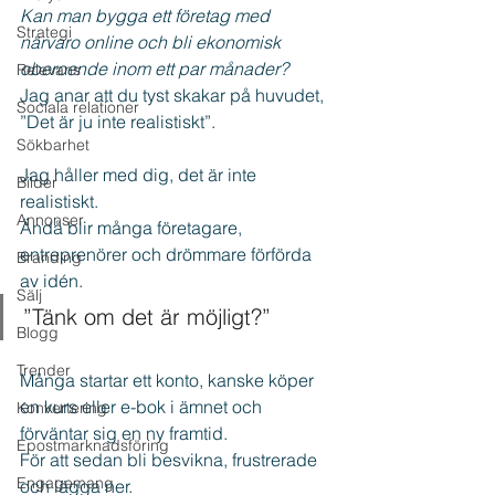
Kan man bygga ett företag med 
Strategi
närvaro online och bli ekonomisk 
oberoende inom ett par månader?
Relevans
Jag anar att du tyst skakar på huvudet, 
Sociala relationer
”Det är ju inte realistiskt”.
Sökbarhet
Jag håller med dig, det är inte 
Bilder
realistiskt.
Annonser
Ändå blir många företagare, 
entreprenörer och drömmare förförda 
Branding
av idén.
Sälj
”Tänk om det är möjligt?”
Blogg
Trender
Många startar ett konto, kanske köper 
en kurs eller e-bok i ämnet och 
Konvertering
förväntar sig en ny framtid.
Epostmarknadsföring
För att sedan bli besvikna, frustrerade 
Engagemang
och lägga ner.