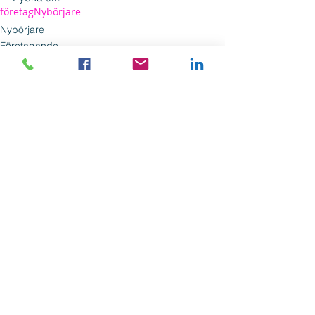
företag
Nybörjare
Nybörjare
Företagande
Visa alla
Senaste inlägg