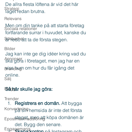
De allra flesta löftena är vid det här 
Strategi
laget redan brutna.
Relevans
Men om din tanke på att starta företag 
Sociala relationer
fortfarande surrar i huvudet, kanske du 
Sökbarhet
är redo att ta de första stegen.
Bilder
Jag kan inte ge dig idéer kring vad du 
Annonser
ska göra i företaget, men jag har en 
viss hum om hur du får igång det 
Branding
online.
Sälj
Blogg
Så här skulle jag göra:
Trender
Registrera en domän.
 Att bygga 
Konvertering
på sin hemsida är inte det första 
steget, men att köpa domänen är 
Epostmarknadsföring
det. Bygg den senare.
Engagemang
Skapa konton
 på Instagram och 