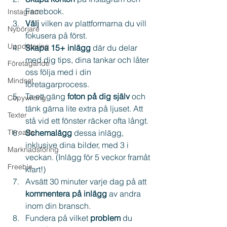
Facebook.
Instagram
Välj 
vilken av plattformarna du vill 
Nybörjare
fokusera på först.
Uppdatering
Skapa 15+ inlägg
 där du delar 
med dig tips, dina tankar och låter 
Företagande
oss följa med i din 
Mindset
företagarprocess.
Ta ett gäng 
foton på dig själv
 och 
Copywriting
tänk gärna lite extra på ljuset. Att 
Texter
stå vid ett fönster räcker ofta långt.
Threads
Schemalägg 
dessa inlägg, 
inklusive dina bilder, med 3 i 
Marknadsföring
veckan. (Inlägg för 5 veckor framåt 
Freebie
klart!)
Avsätt 30 minuter varje dag på att 
kommentera på inlägg
 av andra 
inom din bransch.
Fundera på vilket 
problem 
du 