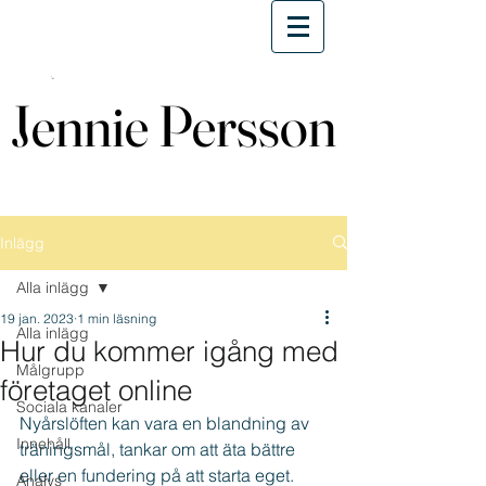
Jennie Persson
Jennie Persson
Inlägg
Alla inlägg
19 jan. 2023
1 min läsning
Alla inlägg
Hur du kommer igång med
Målgrupp
företaget online
Sociala kanaler
Nyårslöften kan vara en blandning av 
Innehåll
träningsmål, tankar om att äta bättre 
eller en fundering på att starta eget.
Analys