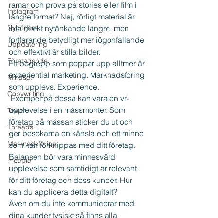
ramar och prova på stories eller film i 
Instagram
längre format? Nej, rörligt material är 
Nybörjare
inte direkt nytänkande längre, men 
fortfarande betydligt mer iögonfallande 
Uppdatering
och effektivt är stilla bilder.
Företagande
Ett begrepp som poppar upp alltmer är 
experiential marketing. Marknadsföring 
Mindset
som upplevs. Experience.
Copywriting
 Exempel på dessa kan vara en vr-
upplevelse i en mässmonter. Som 
Texter
företag på mässan sticker du ut och 
Threads
ger besökarna en känsla och ett minne 
Marknadsföring
som kan förknippas med ditt företag. 
Balansen bör vara minnesvärd 
Freebie
upplevelse som samtidigt är relevant 
för ditt företag och dess kunder. Hur 
kan du applicera detta digitalt?
Även om du inte kommunicerar med 
dina kunder fysiskt så finns alla 