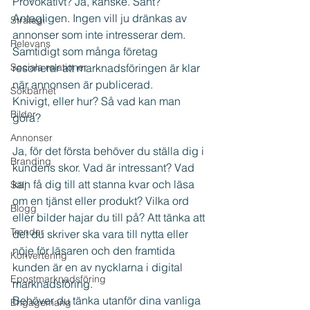
Provokativt? Ja, kanske. Sant? 
Antagligen. Ingen vill ju dränkas av 
Strategi
annonser som inte intresserar dem. 
Relevans
Samtidigt som många företag 
Sociala relationer
resonerar att marknadsföringen är klar 
när annonsen är publicerad.
Sökbarhet
Knivigt, eller hur? Så vad kan man 
Bilder
göra?
Annonser
Ja, för det första behöver du ställa dig i 
Branding
kundens skor. Vad är intressant? Vad 
kan få dig till att stanna kvar och läsa 
Sälj
om en tjänst eller produkt? Vilka ord 
Blogg
eller bilder hajar du till på? Att tänka att 
Trender
det du skriver ska vara till nytta eller 
nöje för läsaren och den framtida 
Konvertering
kunden är en av nycklarna i digital 
Epostmarknadsföring
marknadsföring.
Behöver du tänka utanför dina vanliga 
Engagemang