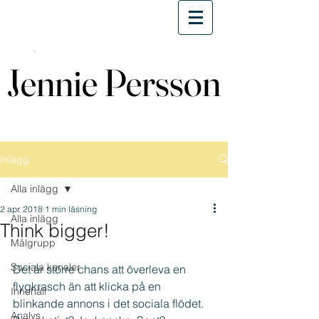
Jennie Persson
Jennie Persson
Inlägg
Alla inlägg
2 apr. 2018
1 min läsning
Alla inlägg
Think bigger!
Målgrupp
Sociala kanaler
Det är större chans att överleva en 
flygkrasch än att klicka på en 
Innehåll
blinkande annons i det sociala flödet. 
Analys