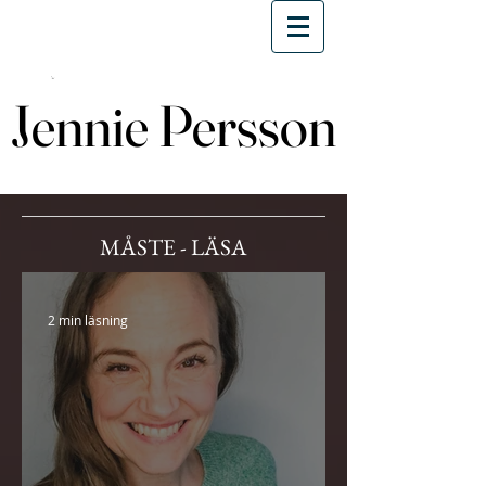
Jennie Persson
Jennie Persson
MÅSTE - LÄSA
2 min läsning