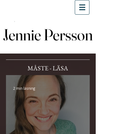
Jennie Persson
Jennie Persson
MÅSTE - LÄSA
2 min läsning