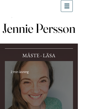
Jennie Persson
Jennie Persson
MÅSTE - LÄSA
2 min läsning