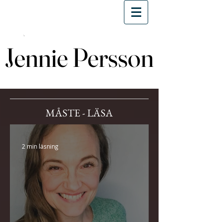
Jennie Persson
Jennie Persson
MÅSTE - LÄSA
2 min läsning