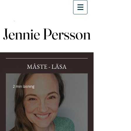
Jennie Persson
Jennie Persson
MÅSTE - LÄSA
2 min läsning