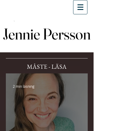
Jennie Persson
Jennie Persson
MÅSTE - LÄSA
2 min läsning